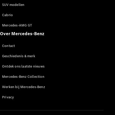
Werken bij
SUV modellen
een
Mercedes-
Cabrio
Benz dealer
Mercedes-AMG GT
Support en
contact
Over Mercedes-Benz
Contact
Geschiedenis & merk
Ontdek ons laatste nieuws
Mercedes-Benz Collection
Werken bij Mercedes-Benz
Privacy