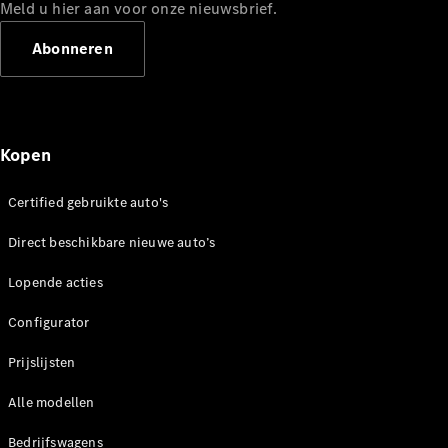
Mercedes-
Meld u hier aan voor onze nieuwsbrief.
Benz
Abonneren
Kopen
Certified gebruikte auto's
Over ons
Direct beschikbare nieuwe auto’s
Contact
opnemen
Lopende acties
Mercedes-
Benz
Configurator
Magazine
Prijslijsten
Mercedes-
AMG
Alle modellen
Mercedes-
MAYBACH
Bedrijfswagens