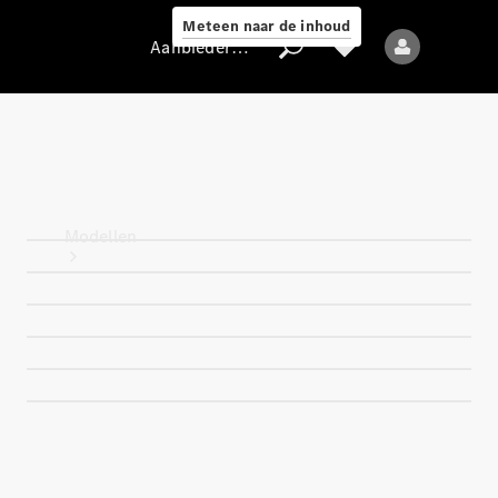
Meteen naar de inhoud
Aanbieder / Gegevensbescherming
Aanbieder /
Gegevensbescherming
Modellen
Alle modellen
Nieuwe modellen