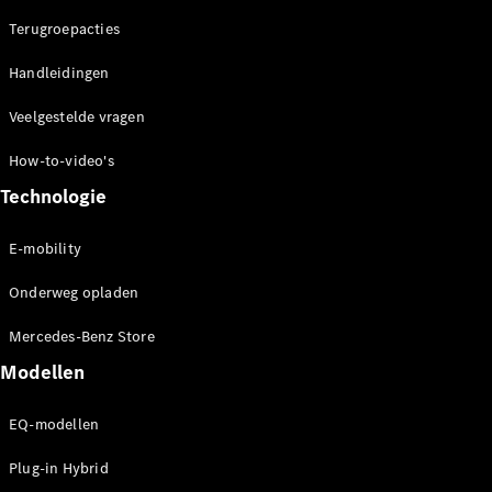
concept
Terugroepacties
cars
Elektrische
Handleidingen
mobiliteit
Duurzaamheid
Veelgestelde vragen
How-to-video's
Mercedes-
Benz
Technologie
Nederland
E-mobility
Onderweg opladen
Mercedes-Benz Store
Modellen
EQ-modellen
Werken bij
Mercedes-
Plug-in Hybrid
Benz