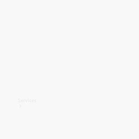
Banden &
wielen
Accessoires
Collection-
artikelen
Voertuigonderhoud
Services