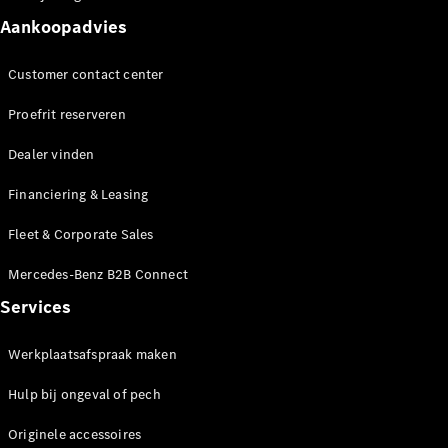
Seizoensspecials
Technologie
Aankoopadvies
en
innovaties
Customer contact center
Proefrit reserveren
Dealer vinden
Financiering & Leasing
Fleet & Corporate Sales
Autonoom
Mercedes-Benz B2B Connect
rijden
Services
Rijassistentiesystemen
en veiligheid
Werkplaatsafspraak maken
MBUX
multimedia
Hulp bij ongeval of pech
Over-the-
air-updates
Originele accessoires
Design en